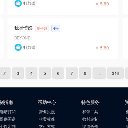
打鼓谱
5.80
￥
我是愤怒
架子鼓
4张
BEYOND
打鼓谱
5.80
￥
2
3
4
5
6
7
8
...
346
制指南
帮助中心
特色服务
选谱打印
营业执照
和弦工具
提供图谱
收费标准
教材定制
个性定制
支付方式
渠道合作