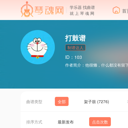
学乐器 找曲谱
首
就 上 琴 魂 网
打鼓谱
制谱达人
ID：103
作者简介：
他很懒，什么都没有留
曲谱类型
全部
架子鼓 (7276)
排序方式
最新发布
点击次数