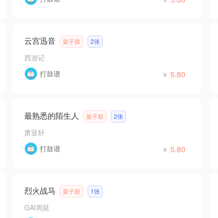
云宫迅音
架子鼓
2张
西游记
打鼓谱
5.80
￥
最熟悉的陌生人
架子鼓
2张
萧亚轩
打鼓谱
5.80
￥
烈火战马
架子鼓
1张
GAI周延