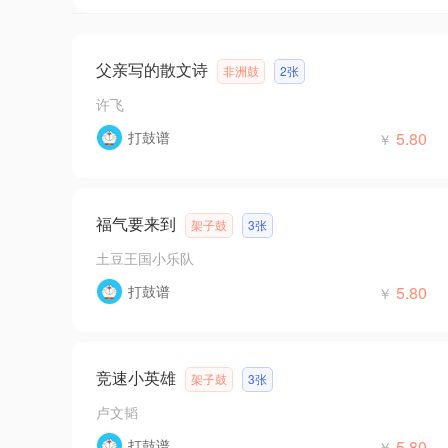
父亲写的散文诗
非洲鼓
2张
许飞
打鼓谱
5.80
￥
福气要来到
架子鼓
3张
土豆王国小乐队
打鼓谱
5.80
￥
竞速小英雄
架子鼓
3张
卢文韬
打鼓谱
5.80
￥