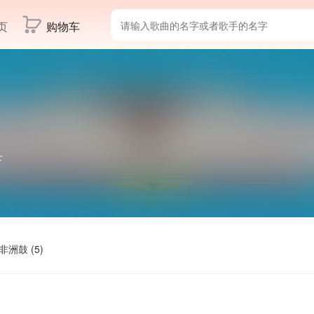
页
购物车
下
非洲鼓 (5)