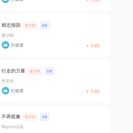
精忠报国
架子鼓
2张
屠洪刚
打鼓谱
5.80
￥
行走的力量
架子鼓
2张
李荣浩
打鼓谱
5.80
￥
不再犹豫
架子鼓
3张
Beyond乐队