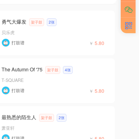
勇气大爆发
架子鼓
2张
贝乐虎
打鼓谱
5.80
￥
The Autumn Of '75
架子鼓
4张
T-SQUARE
打鼓谱
5.80
￥
最熟悉的陌生人
架子鼓
2张
萧亚轩
打鼓谱
5.80
￥