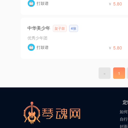
打鼓谱
5.80
￥
中华美少年
架子鼓
4张
优秀少年团
打鼓谱
5.80
￥
«
1
定
如何
自行
封面