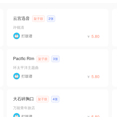
云宫迅音
架子鼓
2张
许镜清
打鼓谱
5.80
￥
Pacific Rim
架子鼓
3张
环太平洋主题曲
打鼓谱
5.80
￥
大石碎胸口
架子鼓
4张
万能青年旅店
打鼓谱
5.80
￥