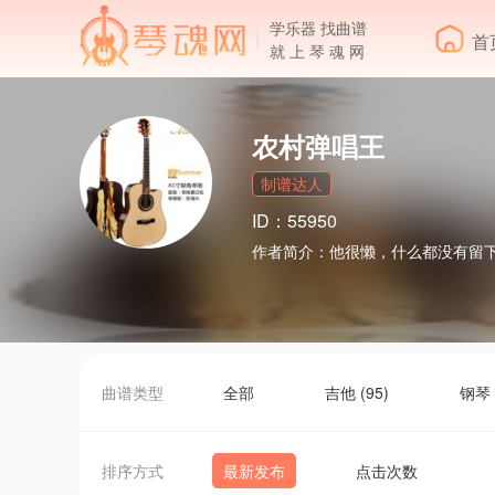
学乐器 找曲谱
首
就 上 琴 魂 网
农村弹唱王
制谱达人
ID：55950
作者简介：
他很懒，什么都没有留
曲谱类型
全部
吉他 (95)
钢琴 
排序方式
最新发布
点击次数