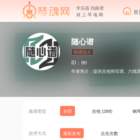
学乐器 找曲谱
首
就 上 琴 魂 网
随心谱
制谱达人
ID：90
作者简介：
提供吉他和弦谱、六线
曲谱类型
全部
吉他 (288)
钢琴
排序方式
最新发布
点击次数