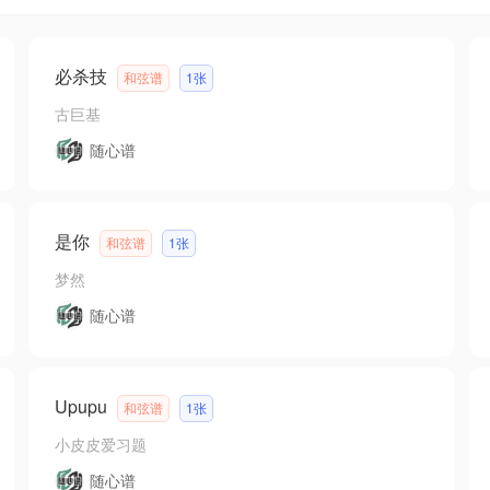
必杀技
和弦谱
1张
古巨基
随心谱
是你
和弦谱
1张
梦然
随心谱
Upupu
和弦谱
1张
小皮皮爱习题
随心谱