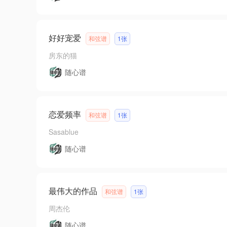
好好宠爱
和弦谱
1张
房东的猫
随心谱
恋爱频率
和弦谱
1张
Sasablue
随心谱
最伟大的作品
和弦谱
1张
周杰伦
随心谱