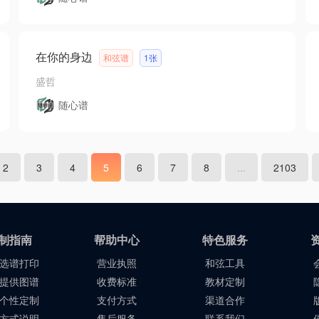
在你的身边
和弦谱
1张
盛哲
随心谱
2
3
4
5
6
7
8
...
2103
制指南
帮助中心
特色服务
选谱打印
营业执照
和弦工具
提供图谱
收费标准
教材定制
个性定制
支付方式
渠道合作
方式说明
售后服务
联系我们