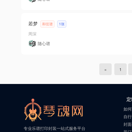
若梦
和弦谱
1张
周深
随心谱
«
1
定
如何
自行
封面
专业乐谱打印封装一站式服务平台
装订