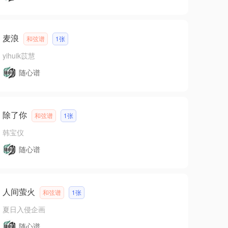
麦浪
和弦谱
1张
yihuik苡慧
随心谱
除了你
和弦谱
1张
韩宝仪
随心谱
人间萤火
和弦谱
1张
夏日入侵企画
随心谱