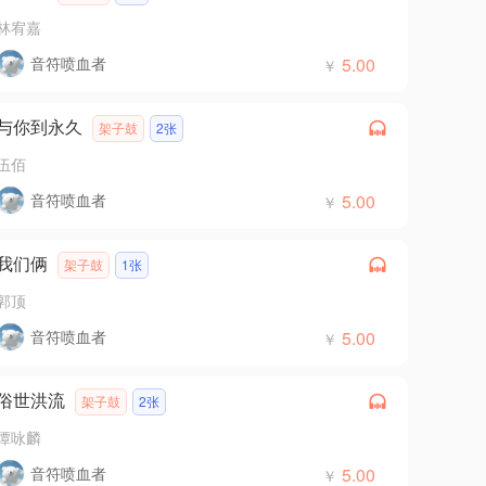
林宥嘉
音符喷血者
5.00
￥
与你到永久
架子鼓
2张
伍佰
音符喷血者
5.00
￥
我们俩
架子鼓
1张
郭顶
音符喷血者
5.00
￥
俗世洪流
架子鼓
2张
谭咏麟
音符喷血者
5.00
￥