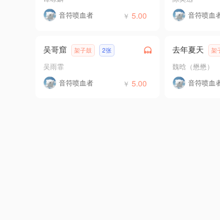
音符喷血者
5.00
音符喷血
￥
吴哥窟
去年夏天
架子鼓
2张
架
吴雨霏
魏晗（懋懋）
音符喷血者
5.00
音符喷血
￥