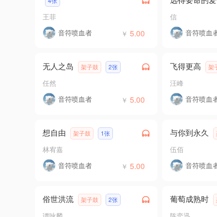
4张
王菲
信
音符喷血者
5.00
音符喷血
￥
无人之岛
飞得更高
架子鼓
2张
架
任然
汪峰
音符喷血者
5.00
音符喷血
￥
想自由
与你到永久
架子鼓
1张
林宥嘉
伍佰
音符喷血者
5.00
音符喷血
￥
俗世洪流
葡萄成熟时
架子鼓
2张
谭咏麟
陈奕迅