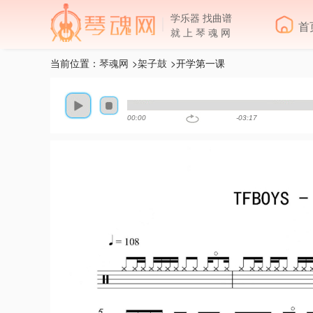
学乐器 找曲谱
首
就 上 琴 魂 网
当前位置：
琴魂网
>
架子鼓
>开学第一课
00:00
-03:17