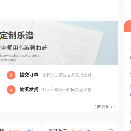
提交订单
选择的曲谱提交并完成支付
2
物流发货
打印完成第一时间为您发货
4
了解更多 >>
情
夏日漱石