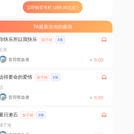
立即购买专栏 (288.00元起 )
TA最新发布的曲谱
你快乐所以我快乐
架子鼓
4张
王菲
音符喷血者
5.00
￥
远得要命的爱情
架子鼓
2张
信
音符喷血者
5.00
￥
夏日漱石
架子鼓
3张
橘子海