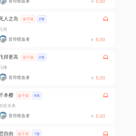
音符喷血者
5.00
￥
无人之岛
架子鼓
2张
任然
音符喷血者
5.00
￥
飞得更高
架子鼓
2张
汪峰
音符喷血者
5.00
￥
千本樱
架子鼓
4张
初音未来
音符喷血者
5.00
￥
想自由
架子鼓
1张