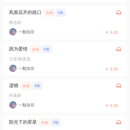
凤凰花开的路口
吉他
2张
林志炫
一颗加菲
￥
5.00
因为爱情
吉他
2张
王菲/陈奕迅
一颗加菲
￥
5.00
遗憾
吉他
2张
许美静
一颗加菲
￥
5.00
阳光下的星星
吉他
2张