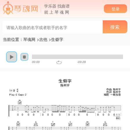
学乐器 找曲谱
登录
就 上 琴 魂 网
当前位置：
琴魂网
>
吉他
>生僻字
00:00
-03:28