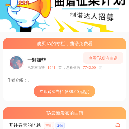
购买TA的专栏，曲谱免费看
查看TA所有曲谱
一颗加菲
已发布曲谱
1541
首
，总价值约
7742.00
元
作者介绍：
。
立即购买专栏 (688.00元起 )
TA最新发布的曲谱
开往春天的地铁
吉他
2张