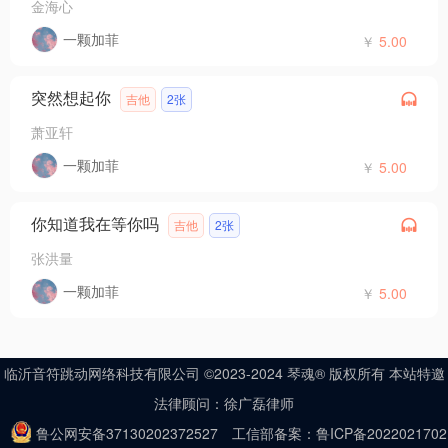
金海心
一颗加菲
￥
5.00
突然想起你
吉他
2张
萧亚轩
一颗加菲
￥
5.00
你知道我在等你吗
吉他
2张
张洪量
一颗加菲
￥
5.00
临沂音符跳动网络科技有限公司 ©2023-2024 琴魂® 版权所有 本站特邀
法律顾问：徐广磊律师
鲁公网安备37130202372527
工信部备案：鲁ICP备2022021702