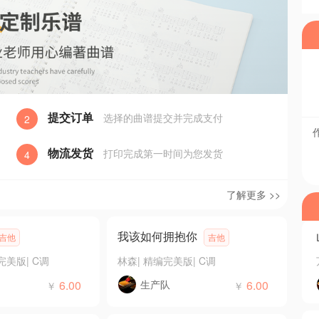
提交订单
选择的曲谱提交并完成支付
2
物流发货
打印完成第一时间为您发货
4
了解更多 >>
我该如何拥抱你
吉他
吉他
完美版
|
C调
林森
|
精编完美版
|
C调
6.00
生产队
6.00
￥
￥