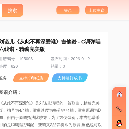
登录
上传曲谱
刘诺儿《从此不再深爱谁》吉他谱 - C调弹唱
六线谱 - 精编完美版
曲谱编号：105093
发布时间：2026-01-21
热度：626
销量：0
服务：
支持打印纸质
支持装订成书
图谱介绍 :
《从此不再深爱谁》是刘诺儿演唱的一首歌曲，精编完美
版，拍号为4/4拍，歌曲速度为每分钟74拍，歌曲原调为D
调，但由于原调指法比较难，为了方便弹奏，本吉他谱采
用的是C调指法编配，变调夹2品弹奏即为原调,当然也可以