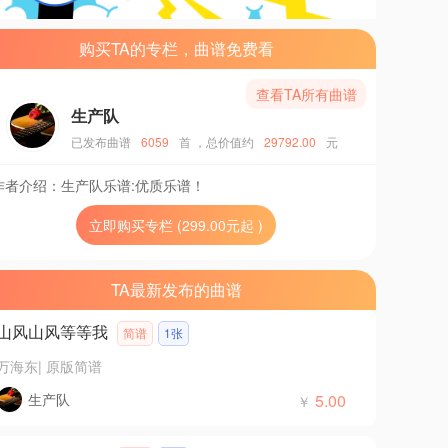
购买TA的专栏，曲谱免费看
查看TA所有曲谱
生产队
已发布曲谱
6059
首
，总价值约
29792.00
元
作者介绍：
生产队乐谱:优质乐谱！
立即购买专栏 (299.00元起 )
TA最新发布的曲谱
山风山风等等我
简谱
1张
万海东
|
原版简谱
生产队
5.00
￥