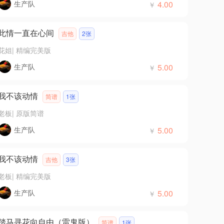
生产队
4.00
￥
此情一直在心间
吉他
2张
花姐
|
精编完美版
生产队
5.00
￥
我不该动情
简谱
1张
老板
|
原版简谱
生产队
5.00
￥
我不该动情
吉他
3张
老板
|
精编完美版
生产队
5.00
￥
踏马寻花向自由（雷鬼版）
简谱
1张