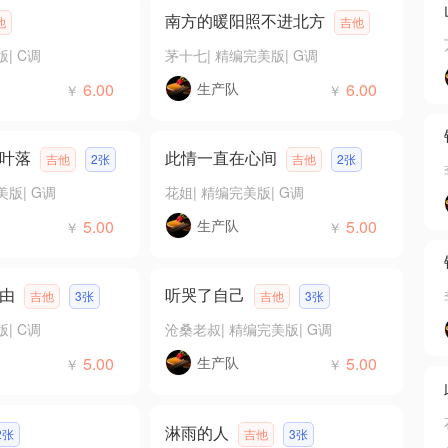
南方的暖阳照不进北方
他
吉他
版
|
C调
茅十七
|
精编完美版
|
G调
6.00
生产队
6.00
￥
￥
叶落
此情一直在心间
吉他
2张
吉他
2张
美版
|
G调
花姐
|
精编完美版
|
G调
5.00
生产队
5.00
￥
￥
由
听哭了自己
吉他
3张
吉他
3张
版
|
C调
沧桑老叔
|
精编完美版
|
G调
5.00
生产队
5.00
￥
￥
淋雨的人
2张
吉他
3张