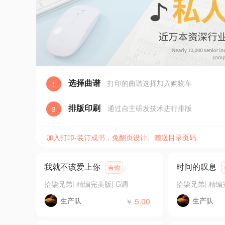
选择曲谱
打印的曲谱选择加入购物车
1
排版印刷
通过自主研发技术进行排版
3
加入打印-装订成书，免翻页设计、赠送目录页码
我就不该爱上你
时间的叹息
吉他
拾柒兄弟
|
精编完美版
|
G调
拾柒兄弟
|
精编
生产队
5.00
生产队
￥