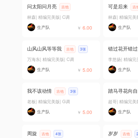
问太阳问月亮
可是后来
吉他
吉
林森
|
精编完美版
|
C调
林森
|
精编完美
生产队
6.00
生产队
￥
山风山风等等我
错过花开错过
吉他
3张
万海东
|
精编完美版
|
C调
李悠扬
|
精编完
生产队
5.00
生产队
￥
我不该动情
踏马寻花向自
吉他
3张
老板
|
精编完美版
|
G调
超哥
|
精编完美
生产队
5.00
生产队
￥
周旋
岁岁
吉他
4张
吉他