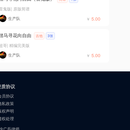
雷鬼版
|
原版简谱
生产队
5.00
￥
踏马寻花向自由
吉他
3张
超哥
|
精编完美版
生产队
5.00
￥
资质协议
会员协议
隐私政策
版权声明
侵权处理
：徐广磊律师