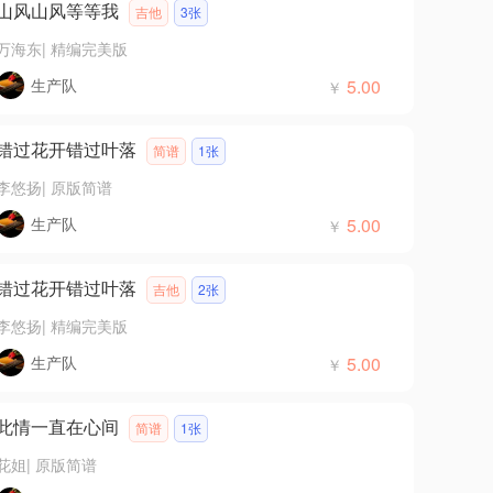
山风山风等等我
吉他
3张
万海东
|
精编完美版
生产队
5.00
￥
错过花开错过叶落
简谱
1张
李悠扬
|
原版简谱
生产队
5.00
￥
错过花开错过叶落
吉他
2张
李悠扬
|
精编完美版
生产队
5.00
￥
此情一直在心间
简谱
1张
花姐
|
原版简谱