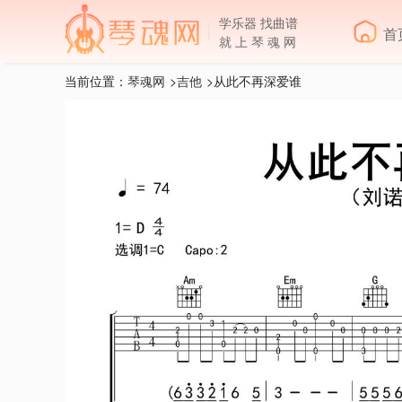
学乐器 找曲谱
首
就 上 琴 魂 网
当前位置：
琴魂网
>
吉他
>从此不再深爱谁