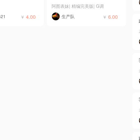
阿图表妹
|
精编完美版
|
G调
521
4.00
生产队
6.00
￥
￥