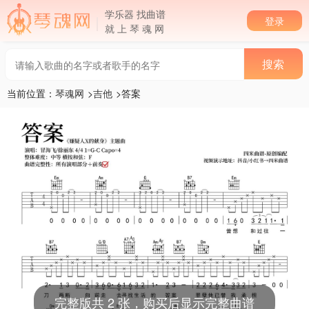
学乐器 找曲谱
登录
就 上 琴 魂 网
当前位置：
琴魂网
>
吉他
>答案
完整版共 2 张，购买后显示完整曲谱