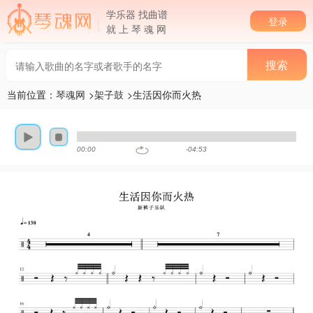
学乐器 找曲谱
登录
就 上 琴 魂 网
当前位置：
琴魂网
>
架子鼓
>生活因你而火热
00:00
-04:53