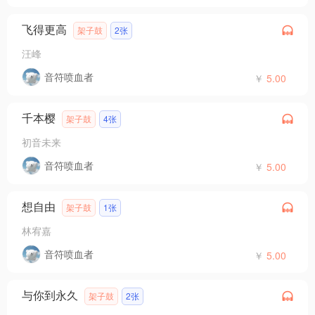
飞得更高
架子鼓
2张
汪峰
音符喷血者
￥
5.00
千本樱
架子鼓
4张
初音未来
音符喷血者
￥
5.00
想自由
架子鼓
1张
林宥嘉
音符喷血者
￥
5.00
与你到永久
架子鼓
2张