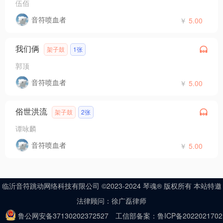
伍佰
音符喷血者
￥
5.00
我们俩
架子鼓
1张
郭顶
音符喷血者
￥
5.00
俗世洪流
架子鼓
2张
谭咏麟
音符喷血者
￥
5.00
临沂音符跳动网络科技有限公司 ©2023-2024 琴魂® 版权所有 本站特邀
法律顾问：徐广磊律师
鲁公网安备37130202372527
工信部备案：鲁ICP备2022021702