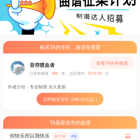
购买TA的专栏，曲谱免费看
查看TA所有曲谱
音符喷血者
已发布曲谱
988
首
，总价值约
5216.90
元
作者介绍：
专业制谱 永久更新
立即购买专栏 (288.00元起 )
TA最新发布的曲谱
你快乐所以我快乐
架子鼓
4张