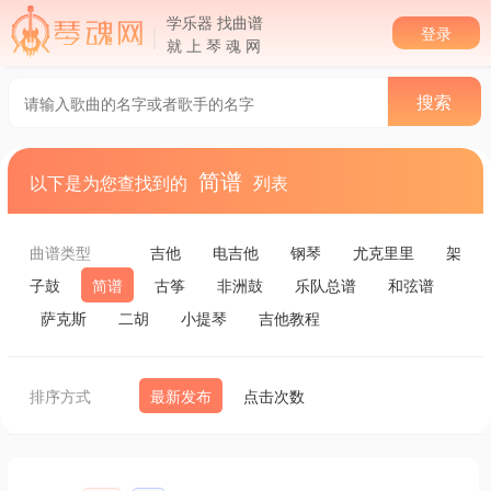
学乐器 找曲谱
登录
就 上 琴 魂 网
简谱
以下是为您查找到的
列表
曲谱类型
吉他
电吉他
钢琴
尤克里里
架
子鼓
简谱
古筝
非洲鼓
乐队总谱
和弦谱
萨克斯
二胡
小提琴
吉他教程
排序方式
最新发布
点击次数