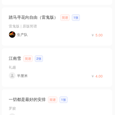
踏马寻花向自由（雷鬼版）
简谱
1张
雷鬼版
|
原版简谱
生产队
￥
5.00
江南雪
简谱
2张
礼越
半厘米
￥
4.00
一切都是最好的安排
简谱
1张
罗姣