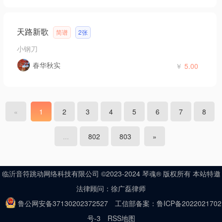
天路新歌
简谱
2张
小钢刀
春华秋实
￥
5.00
«
1
2
3
4
5
6
7
8
...
802
803
»
临沂音符跳动网络科技有限公司 ©2023-2024 琴魂® 版权所有 本站特邀
法律顾问：徐广磊律师
鲁公网安备37130202372527
工信部备案：鲁ICP备2022021702
号-3
RSS地图