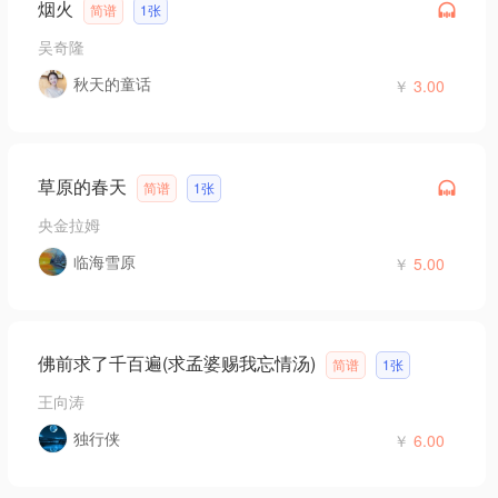
烟火
简谱
1张
吴奇隆
秋天的童话
￥
3.00
草原的春天
简谱
1张
央金拉姆
临海雪原
￥
5.00
佛前求了千百遍(求孟婆赐我忘情汤)
简谱
1张
王向涛
独行侠
￥
6.00