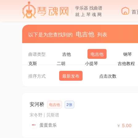
学乐器 找曲谱
首
就 上 琴 魂 网
电吉他
以下是为您查找到的
列表
曲谱类型
吉他
电吉他
钢琴
克斯
二胡
小提琴
吉他教程
排序方式
最新发布
点击次数
安河桥
电吉他
2张
宋冬野
|
贝斯谱
蛋蛋音乐
5.00
￥