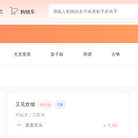
页
购物车
尤克里里
架子鼓
简谱
古筝
又见炊烟
电吉他
2张
邓丽君
|
贝斯谱
蛋蛋音乐
5.00
￥