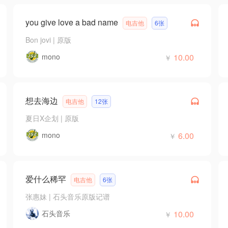
you give love a bad name
电吉他
6张
Bon jovi
|
原版
mono
10.00
￥
想去海边
电吉他
12张
夏日X企划
|
原版
mono
6.00
￥
爱什么稀罕
电吉他
6张
张惠妹
|
石头音乐原版记谱
石头音乐
10.00
￥