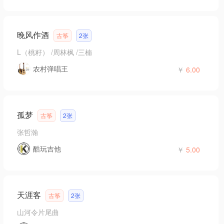
晚风作酒
古筝
2张
L（桃籽） /周林枫 /三楠
农村弹唱王
￥
6.00
孤梦
古筝
2张
张哲瀚
酷玩吉他
￥
5.00
天涯客
古筝
2张
山河令片尾曲