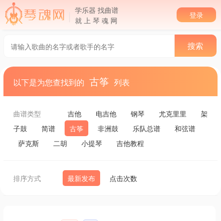
学乐器 找曲谱
登录
就 上 琴 魂 网
古筝
以下是为您查找到的
列表
曲谱类型
吉他
电吉他
钢琴
尤克里里
架
子鼓
简谱
古筝
非洲鼓
乐队总谱
和弦谱
萨克斯
二胡
小提琴
吉他教程
排序方式
最新发布
点击次数