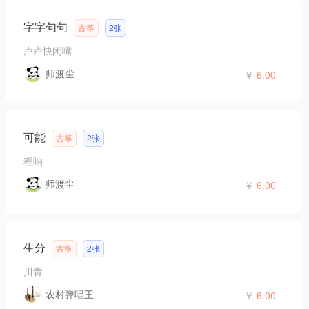
字字句句
古筝
2张
卢卢快闭嘴
师渡尘
￥
6.00
可能
古筝
2张
程响
师渡尘
￥
6.00
生分
古筝
2张
川青
农村弹唱王
￥
6.00