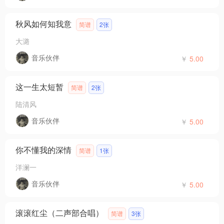
秋风如何知我意
简谱
2张
大潞
音乐伙伴
￥
5.00
这一生太短暂
简谱
2张
陆清风
音乐伙伴
￥
5.00
你不懂我的深情
简谱
1张
洋澜一
音乐伙伴
￥
5.00
滚滚红尘（二声部合唱）
简谱
3张