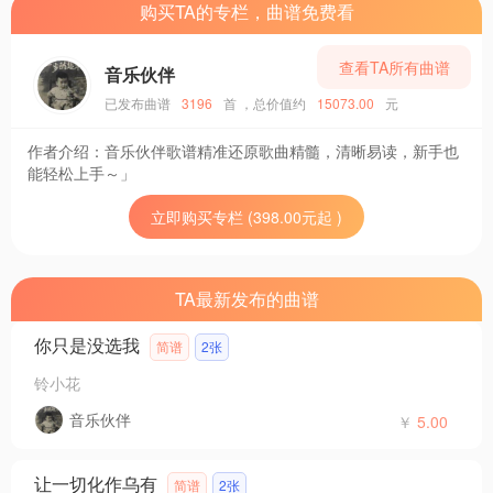
购买TA的专栏，曲谱免费看
查看TA所有曲谱
音乐伙伴
已发布曲谱
3196
首
，总价值约
15073.00
元
作者介绍：
音乐伙伴歌谱精准还原歌曲精髓，清晰易读，新手也
能轻松上手～」
立即购买专栏 (398.00元起 )
TA最新发布的曲谱
你只是没选我
简谱
2张
铃小花
音乐伙伴
￥
5.00
让一切化作乌有
简谱
2张