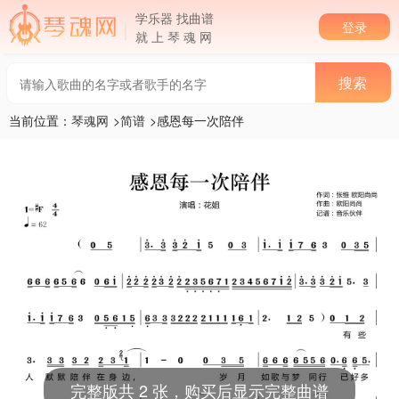
学乐器 找曲谱
登录
就 上 琴 魂 网
当前位置：
琴魂网
>
简谱
>感恩每一次陪伴
完整版共 2 张，购买后显示完整曲谱