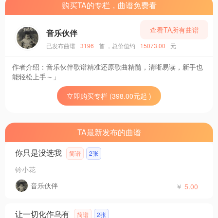
购买TA的专栏，曲谱免费看
查看TA所有曲谱
音乐伙伴
已发布曲谱
3196
首
，总价值约
15073.00
元
作者介绍：
音乐伙伴歌谱精准还原歌曲精髓，清晰易读，新手也
能轻松上手～」
立即购买专栏 (398.00元起 )
TA最新发布的曲谱
你只是没选我
简谱
2张
铃小花
音乐伙伴
￥
5.00
让一切化作乌有
简谱
2张