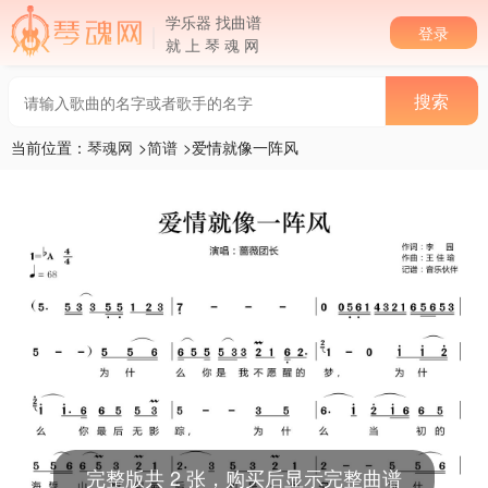
学乐器 找曲谱
登录
就 上 琴 魂 网
当前位置：
琴魂网
>
简谱
>爱情就像一阵风
完整版共 2 张，购买后显示完整曲谱