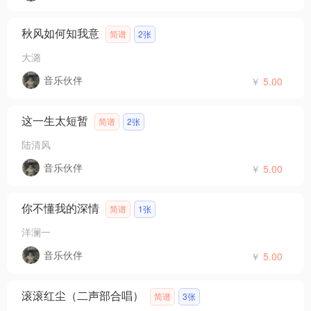
秋风如何知我意
简谱
2张
大潞
音乐伙伴
￥
5.00
这一生太短暂
简谱
2张
陆清风
音乐伙伴
￥
5.00
你不懂我的深情
简谱
1张
洋澜一
音乐伙伴
￥
5.00
滚滚红尘（二声部合唱）
简谱
3张