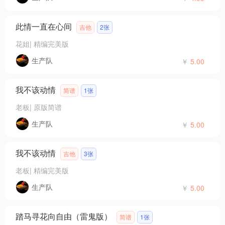
此情一直在心间
吉他
2张
花姐
|
精编完美版
生产队
￥
5.00
我不该动情
简谱
1张
老板
|
原版简谱
生产队
￥
5.00
我不该动情
吉他
3张
老板
|
精编完美版
生产队
￥
5.00
踏马寻花向自由（雷鬼版）
简谱
1张