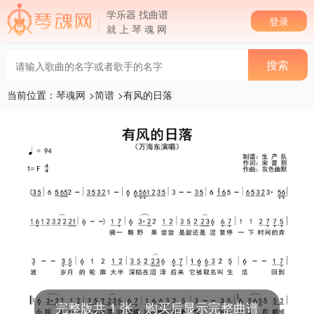
学乐器 找曲谱
登录
就 上 琴 魂 网
当前位置：
琴魂网
>
简谱
>有风的日落
完整版共 1 张，购买后显示完整曲谱