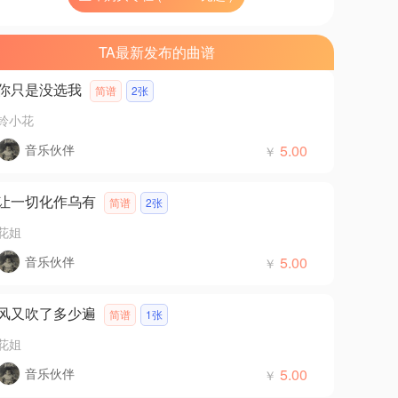
TA最新发布的曲谱
你只是没选我
简谱
2张
铃小花
音乐伙伴
5.00
￥
让一切化作乌有
简谱
2张
花姐
音乐伙伴
5.00
￥
风又吹了多少遍
简谱
1张
花姐
音乐伙伴
5.00
￥