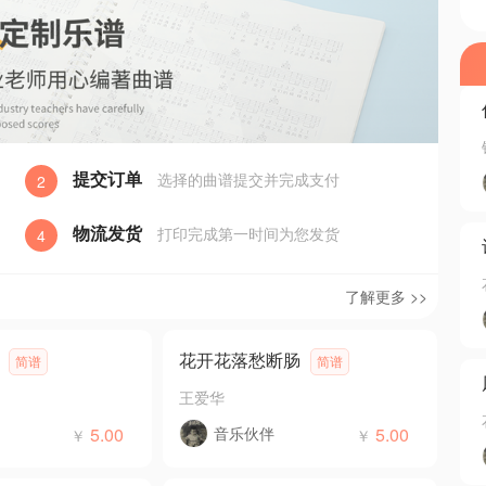
提交订单
选择的曲谱提交并完成支付
2
物流发货
打印完成第一时间为您发货
4
了解更多 >>
花开花落愁断肠
简谱
简谱
王爱华
5.00
音乐伙伴
5.00
￥
￥