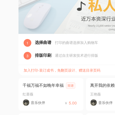
选择曲谱
打印的曲谱选择加入购物车
1
排版印刷
通过自主研发技术进行排版
3
加入打印-装订成书，免翻页设计、赠送目录页码
千福万福不如晚年幸福
离开我的依赖
简谱
红蔷薇
王艳薇
音乐伙伴
5.00
音乐伙伴
￥