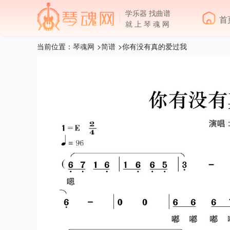
学乐器 找曲谱
首
就 上 琴 魂 网
当前位置：
琴魂网
>
简谱
>你有没有真的爱过我