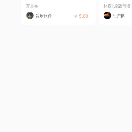
齐旦布
林森
|
原版简谱
音乐伙伴
5.00
生产队
￥