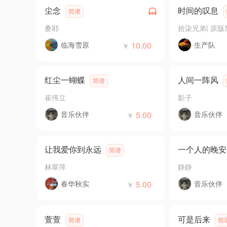
尘念
时间的叹息
简谱
桑耶
拾柒兄弟
|
原版
临海雪原
10.00
生产队
￥
红尘一蝴蝶
人间一阵风
简谱
崔伟立
影子
音乐伙伴
5.00
音乐伙伴
￥
让我爱你到永远
一个人的晚安
简谱
林翠萍
静静
春华秋实
5.00
音乐伙伴
￥
萱萱
可是后来
简谱
简