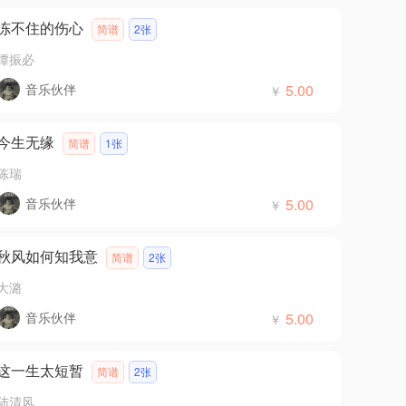
冻不住的伤心
简谱
2张
谭振必
音乐伙伴
5.00
￥
今生无缘
简谱
1张
陈瑞
音乐伙伴
5.00
￥
秋风如何知我意
简谱
2张
大潞
音乐伙伴
5.00
￥
这一生太短暂
简谱
2张
陆清风