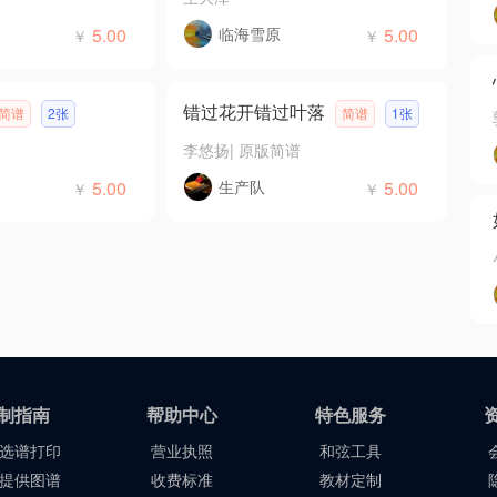
5.00
临海雪原
5.00
￥
￥
错过花开错过叶落
简谱
2张
简谱
1张
李悠扬
|
原版简谱
5.00
生产队
5.00
￥
￥
制指南
帮助中心
特色服务
选谱打印
营业执照
和弦工具
提供图谱
收费标准
教材定制