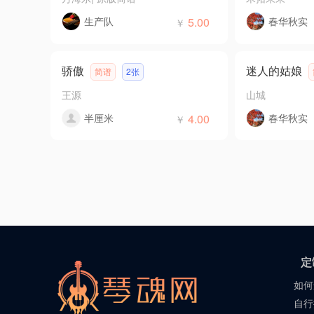
生产队
5.00
春华秋实
￥
骄傲
迷人的姑娘
简谱
2张
王源
山城
半厘米
4.00
春华秋实
￥
定
如何
自行