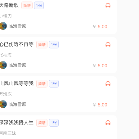
天路新歌
简谱
1张
小钢刀
临海雪原
5.00
￥
心已伤透不再等
简谱
1张
张桂海
临海雪原
5.00
￥
山风山风等等我
简谱
1张
万海东
临海雪原
5.00
￥
深深浅浅悟人生
简谱
1张
河南三妹