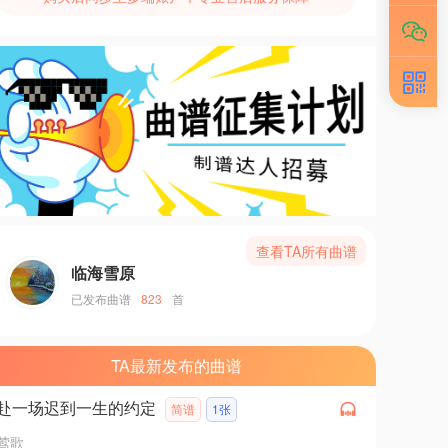
查看TA所有曲谱
临海雪原
已发布曲谱
823
首
TA最新发布的曲谱
赴一场迟到一生的约定
简谱
1张
莺歌