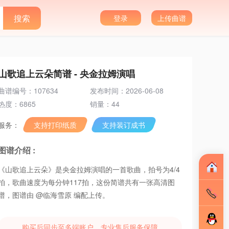
登录
上传曲谱
山歌追上云朵简谱 - 央金拉姆演唱
曲谱编号：107634
发布时间：2026-06-08
热度：6865
销量：44
服务：
支持打印纸质
支持装订成书
图谱介绍 :
《山歌追上云朵》是央金拉姆演唱的一首歌曲，拍号为4/4
拍，歌曲速度为每分钟117拍，这份简谱共有一张高清图
谱，图谱由 @临海雪原 编配上传。
购买后同步至多端账户，专业售后服务保障