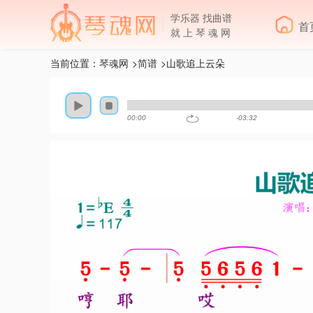
学乐器 找曲谱
首
就 上 琴 魂 网
当前位置：
琴魂网
>
简谱
>山歌追上云朵
00:00
-03:32