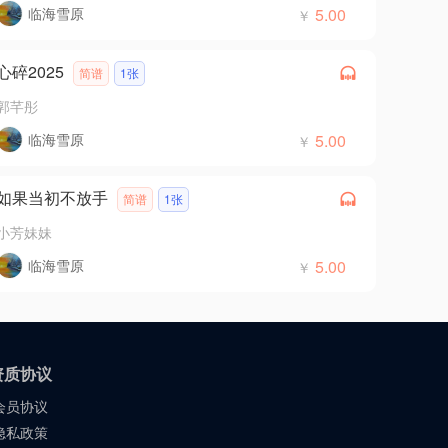
临海雪原
5.00
￥
心碎2025
简谱
1张
郭芊彤
临海雪原
5.00
￥
如果当初不放手
简谱
1张
小芳妹妹
临海雪原
5.00
￥
资质协议
会员协议
隐私政策