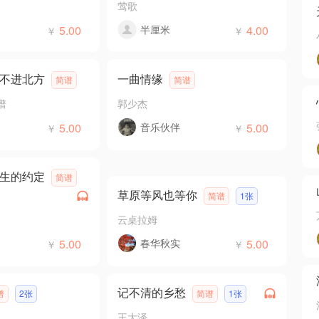
莺歌
5.00
半厘米
4.00
￥
￥
不进北方
一曲情缘
简谱
简谱
谱
郭少杰
5.00
音乐伙伴
5.00
￥
￥
生的约定
简谱
草原等风也等你
简谱
1张
云桌拉姆
5.00
春华秋实
5.00
￥
￥
记不清的乡愁
谱
2张
简谱
1张
王大泽