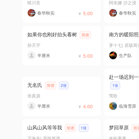
晴川音
阿依娜 沙之漠
春华秋实
5.00
春华秋实
￥
如果你也刚好抬头看树
南方的暖阳照
简谱
孙天宇
茅十七
|
原版简
半厘米
5.00
生产队
￥
赴一场迟到一
无名氏
简谱
2张
1张
张真源
莺歌
半厘米
4.00
临海雪原
￥
山风山风等等我
梦回草原
简谱
1张
简
万海东
|
原版简谱
米拓果果