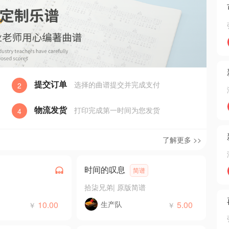
提交订单
选择的曲谱提交并完成支付
2
物流发货
打印完成第一时间为您发货
4
了解更多 >>
时间的叹息
简谱
拾柒兄弟
|
原版简谱
10.00
生产队
5.00
￥
￥