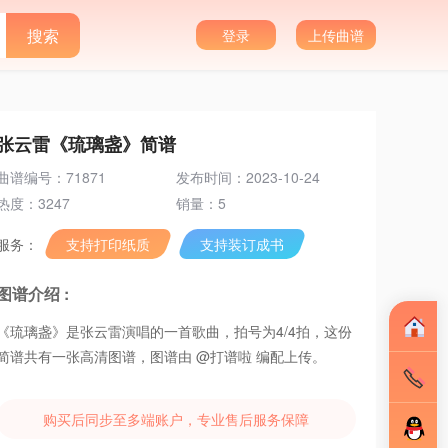
登录
上传曲谱
张云雷《琉璃盏》简谱
曲谱编号：71871
发布时间：2023-10-24
热度：3247
销量：5
服务：
支持打印纸质
支持装订成书
图谱介绍 :
《琉璃盏》是张云雷演唱的一首歌曲，拍号为4/4拍，这份
简谱共有一张高清图谱，图谱由 @打谱啦 编配上传。
购买后同步至多端账户，专业售后服务保障