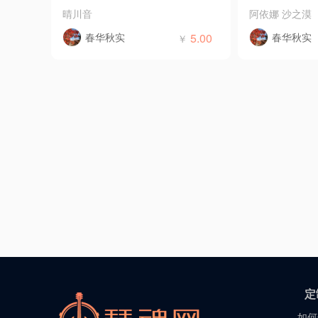
晴川音
阿依娜 沙之漠
春华秋实
5.00
春华秋实
￥
定
如何