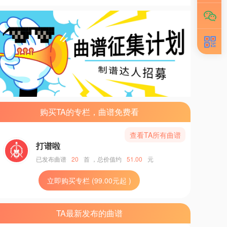
购买TA的专栏，曲谱免费看
查看TA所有曲谱
打谱啦
已发布曲谱
20
首
，总价值约
51.00
元
立即购买专栏 (99.00元起 )
TA最新发布的曲谱