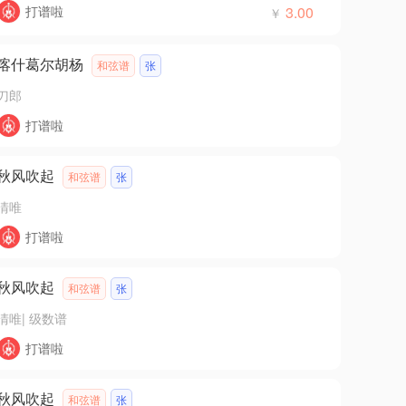
打谱啦
3.00
￥
喀什葛尔胡杨
和弦谱
张
刀郎
打谱啦
秋风吹起
和弦谱
张
清唯
打谱啦
秋风吹起
和弦谱
张
清唯
|
级数谱
打谱啦
秋风吹起
和弦谱
张