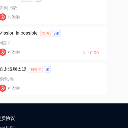
清唯
|
男版
打谱啦
Mission Impossible
吉他
7张
刘嘉卓
打谱啦
10.00
￥
酒太浅烟太短
和弦谱
张
邵伟少尉
打谱啦
资质协议
会员协议