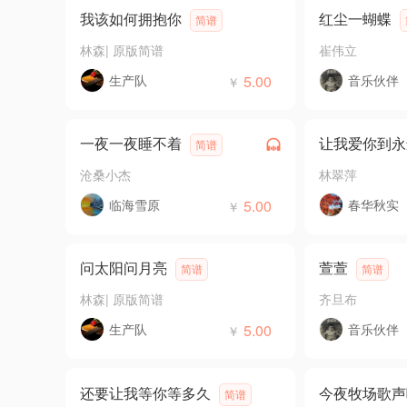
我该如何拥抱你
红尘一蝴蝶
简谱
林森
|
原版简谱
崔伟立
生产队
5.00
音乐伙伴
￥
一夜一夜睡不着
让我爱你到永
简谱
沧桑小杰
林翠萍
临海雪原
5.00
春华秋实
￥
问太阳问月亮
萱萱
简谱
简谱
林森
|
原版简谱
齐旦布
生产队
5.00
音乐伙伴
￥
还要让我等你等多久
今夜牧场歌声
简谱