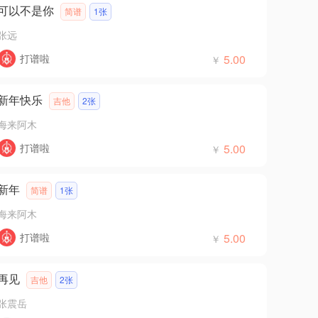
可以不是你
简谱
1张
张远
打谱啦
5.00
￥
新年快乐
吉他
2张
海来阿木
打谱啦
5.00
￥
新年
简谱
1张
海来阿木
打谱啦
5.00
￥
再见
吉他
2张
张震岳