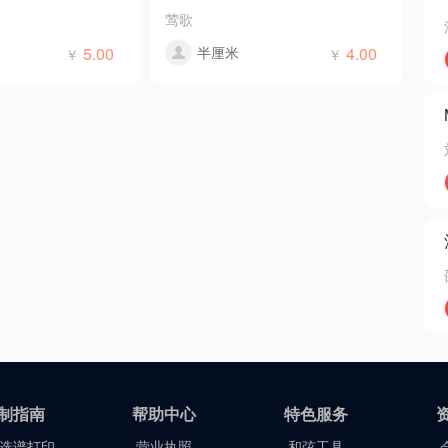
莺歌
5.00
半厘米
4.00
￥
￥
制指南
帮助中心
特色服务
选谱打印
营业执照
和弦工具