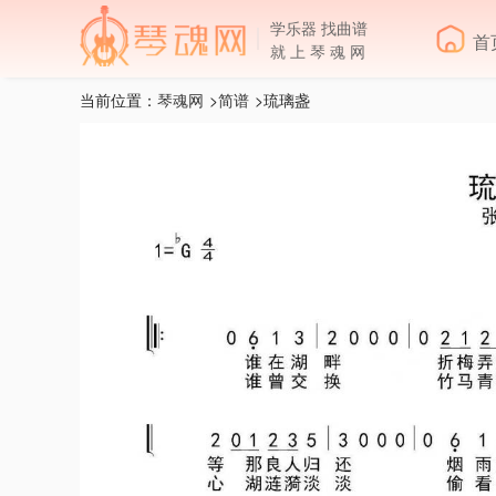
学乐器 找曲谱
首
就 上 琴 魂 网
当前位置：
琴魂网
>
简谱
>琉璃盏