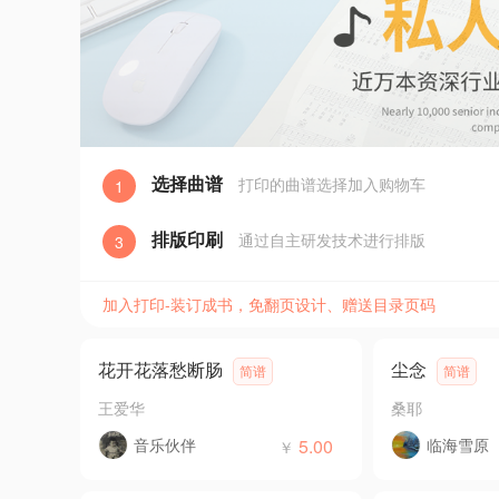
选择曲谱
打印的曲谱选择加入购物车
1
排版印刷
通过自主研发技术进行排版
3
加入打印-装订成书，免翻页设计、赠送目录页码
花开花落愁断肠
尘念
简谱
简谱
王爱华
桑耶
音乐伙伴
5.00
临海雪原
￥