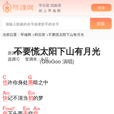
学乐器 找曲谱
登录
就 上 琴 魂 网
当前位置：
琴魂网
>
和弦谱
>不要慌太阳下山有月光
不要慌太阳下山有月光
原调:Gb
选调:C
变调夹：6 品
(
GooGoo
演唱)
C
G
也
许你身处
黑
暗之中
A
E
m
m
快
记不清当
初
的梦
F
E
A
maj7
m
m
低
下头两
手
空
空