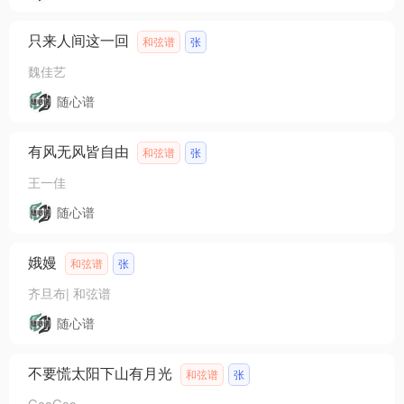
只来人间这一回
和弦谱
张
魏佳艺
随心谱
有风无风皆自由
和弦谱
张
王一佳
随心谱
娥嫚
和弦谱
张
齐旦布
|
和弦谱
随心谱
不要慌太阳下山有月光
和弦谱
张
GooGoo