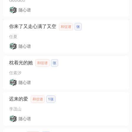
随心谱
你来了又走心满了又空
和弦谱
张
任夏
随心谱
枕着光的她
和弦谱
张
任素汐
随心谱
迟来的爱
和弦谱
1张
李茂山
随心谱