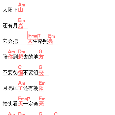
A
m
太阳下
山
E
m
还有月
光
F
E
maj7
m
它会把
人
生路照
亮
A
D
G
m
m
陪
你
到
想
去的地
方
C
G
不要彷
徨
不要沮
丧
A
E
m
m
月亮睡
了
还有朝
阳
F
E
maj7
m
抬头看
天
一定会
亮
A
D
G
C
m
m