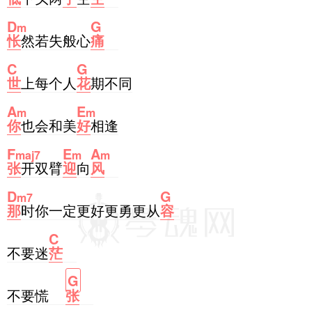
D
G
m
怅
然若失般心
痛
C
G
世
上每个人
花
期不同
A
E
m
m
你
也会和美
好
相逢
F
E
A
maj7
m
m
张
开双臂
迎
向
风
D
G
m7
那
时你一定更好更勇更从
容
C
不要迷
茫
G
不要慌
张