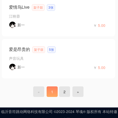
爱情鸟Live
架子鼓
3张
江映蓉
新一
￥
5.00
爱是昂贵的
架子鼓
5张
声音玩具
新一
￥
5.00
«
1
2
»
临沂音符跳动网络科技有限公司 ©2023-2024 琴魂® 版权所有 本站特邀