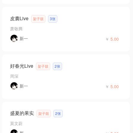
皮囊Live
架子鼓
3张
萧敬腾
新一
￥
5.00
好春光Live
架子鼓
2张
周深
新一
￥
5.00
盛夏的果实
架子鼓
2张
莫文蔚