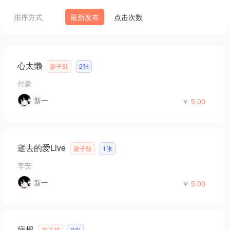
排序方式
最新发布
点击次数
心太懒
架子鼓
2张
付豪
新一
￥
5.00
逝去的爱Live
架子鼓
1张
李安
新一
￥
5.00
病根
架子鼓
2张