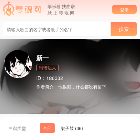
学乐器 找曲谱
登录
就 上 琴 魂 网
新一
制谱达人
ID：186332
作者简介：
他很懒，什么都没有留下
曲谱类型
全部
架子鼓 (36)