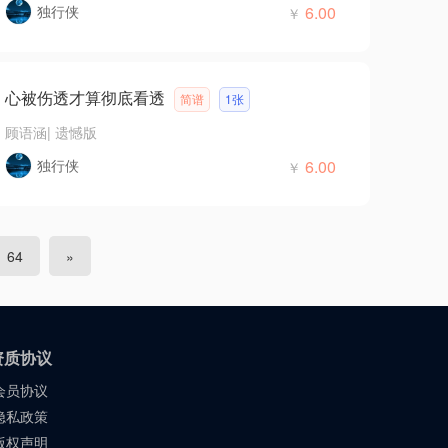
独行侠
6.00
￥
心被伤透才算彻底看透
简谱
1张
顾语涵
|
遗憾版
独行侠
6.00
￥
64
»
资质协议
会员协议
隐私政策
版权声明