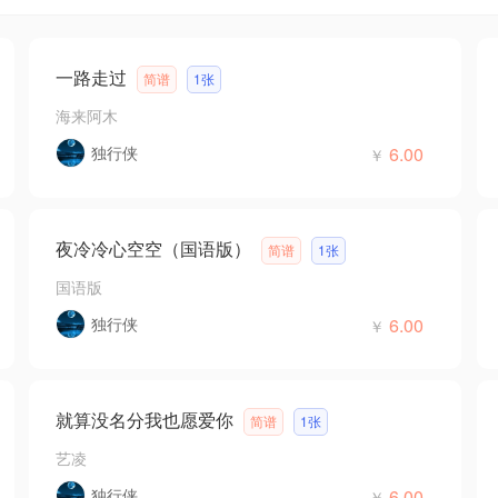
一路走过
简谱
1张
海来阿木
独行侠
6.00
￥
夜冷冷心空空（国语版）
简谱
1张
国语版
独行侠
6.00
￥
就算没名分我也愿爱你
简谱
1张
艺凌
独行侠
6.00
￥