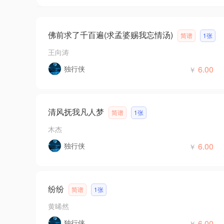
佛前求了千百遍(求孟婆赐我忘情汤)
简谱
1张
王向涛
独行侠
6.00
￥
清风抚我凡人梦
简谱
1张
木杰
独行侠
6.00
￥
纷纷
简谱
1张
黄晞然
独行侠
6.00
￥