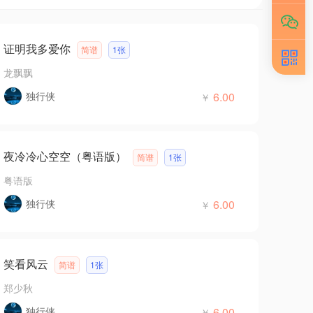
证明我多爱你
简谱
1张
龙飘飘
独行侠
6.00
￥
夜冷冷心空空（粤语版）
简谱
1张
粤语版
独行侠
6.00
￥
笑看风云
简谱
1张
郑少秋
独行侠
6.00
￥