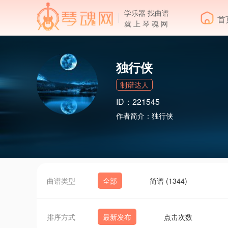
学乐器 找曲谱
首
就 上 琴 魂 网
独行侠
制谱达人
ID：221545
作者简介：
独行侠
曲谱类型
全部
简谱 (1344)
排序方式
最新发布
点击次数