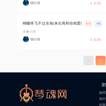
独行侠
6.00
￥
蝴蝶终飞不过沧海(来生再和你相爱)
简谱
1张
沧桑小杰
独行侠
6.00
￥
«
1
定
如何
自行
封面