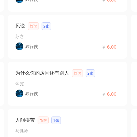
风说
简谱
2张
苏念
独行侠
6.00
￥
为什么你的房间还有别人
简谱
2张
金雯
独行侠
6.00
￥
人间疾苦
简谱
1张
马健涛