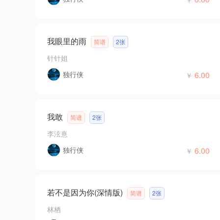
我眼里的雨
简谱
2张
针针姐
独行侠
6.00
￥
我敢
简谱
2张
李泫憙
独行侠
6.00
￥
若不是因为你(深情版)
简谱
2张
林栖