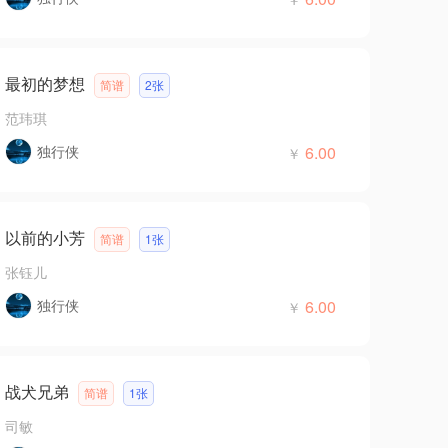
最初的梦想
简谱
2张
范玮琪
独行侠
6.00
￥
以前的小芳
简谱
1张
张钰儿
独行侠
6.00
￥
战犬兄弟
简谱
1张
司敏