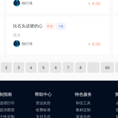
独行侠
6.00
￥
比石头还硬的心
简谱
1张
高冷
独行侠
6.00
￥
2
3
4
5
6
7
8
...
63
制指南
帮助中心
特色服务
选谱打印
营业执照
和弦工具
提供图谱
收费标准
教材定制
个性定制
支付方式
渠道合作