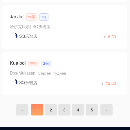
Jar-Jar
钢琴
1张
哈萨克民歌
|
SQ扒谱版
SQ乐谱店
￥
8.00
Kua bol
吉他
2张
Dos-Mukasan
|
Сергей Руднев
SQ乐谱店
￥
12.00
«
1
2
3
4
5
»