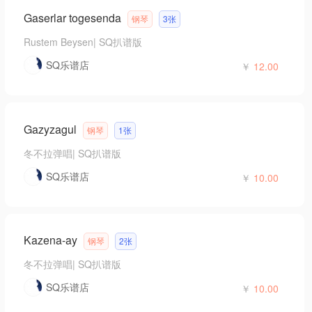
Gaserlar togesenda
钢琴
3张
Rustem Beysen
|
SQ扒谱版
SQ乐谱店
￥
12.00
Gazyzagul
钢琴
1张
冬不拉弹唱
|
SQ扒谱版
SQ乐谱店
￥
10.00
Kazena-ay
钢琴
2张
冬不拉弹唱
|
SQ扒谱版
SQ乐谱店
￥
10.00