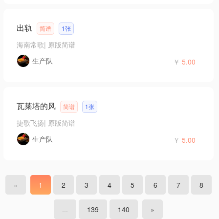
出轨
简谱
1张
海南常歌
|
原版简谱
生产队
￥
5.00
瓦莱塔的风
简谱
1张
捷歌飞扬
|
原版简谱
生产队
￥
5.00
«
1
2
3
4
5
6
7
8
...
139
140
»