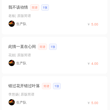
我不该动情
简谱
1张
老板
|
原版简谱
生产队
￥
5.00
此情一直在心间
简谱
1张
花姐
|
原版简谱
生产队
￥
4.00
错过花开错过叶落
简谱
1张
李悠扬
|
原版简谱
生产队
￥
5.00