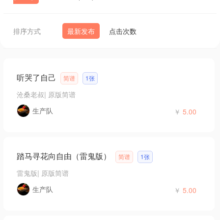
排序方式
最新发布
点击次数
听哭了自己
简谱
1张
沧桑老叔
|
原版简谱
生产队
￥
5.00
踏马寻花向自由（雷鬼版）
简谱
1张
雷鬼版
|
原版简谱
生产队
￥
5.00