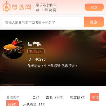
学乐器 找曲谱
登录
就 上 琴 魂 网
生产队
制谱达人
ID：46293
作者简介：
生产队乐谱:优质乐谱！
曲谱类型
全部
吉他 (2983)
电吉他 (3)
简谱
(2926)
乐队总谱 (147)