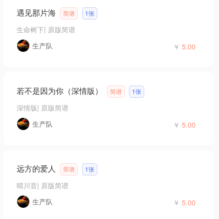
遇见那片海
简谱
1张
生命树下
|
原版简谱
生产队
￥
5.00
若不是因为你（深情版）
简谱
1张
深情版
|
原版简谱
生产队
￥
5.00
远方的爱人
简谱
1张
晴川音
|
原版简谱
生产队
￥
5.00