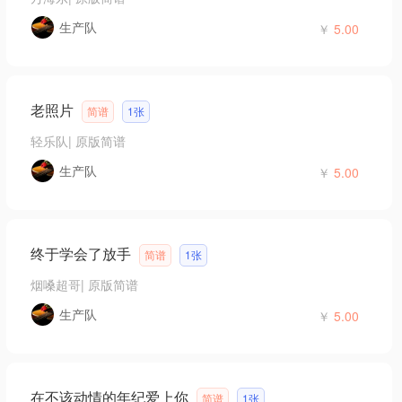
生产队
￥
5.00
老照片
简谱
1张
轻乐队
|
原版简谱
生产队
￥
5.00
终于学会了放手
简谱
1张
烟嗓超哥
|
原版简谱
生产队
￥
5.00
在不该动情的年纪爱上你
简谱
1张