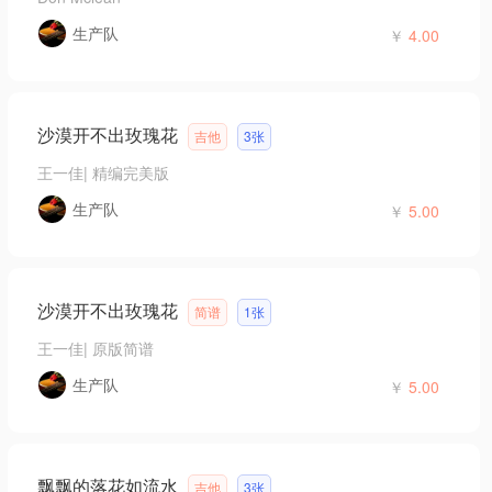
生产队
￥
4.00
沙漠开不出玫瑰花
吉他
3张
王一佳
|
精编完美版
生产队
￥
5.00
沙漠开不出玫瑰花
简谱
1张
王一佳
|
原版简谱
生产队
￥
5.00
飘飘的落花如流水
吉他
3张