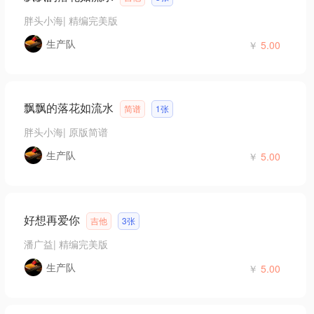
胖头小海
|
精编完美版
生产队
￥
5.00
飘飘的落花如流水
简谱
1张
胖头小海
|
原版简谱
生产队
￥
5.00
好想再爱你
吉他
3张
潘广益
|
精编完美版
生产队
￥
5.00