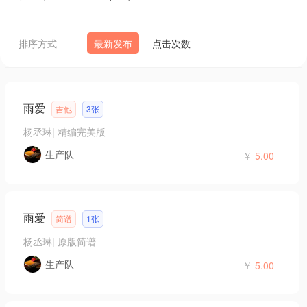
排序方式
最新发布
点击次数
雨爱
吉他
3张
杨丞琳
|
精编完美版
生产队
￥
5.00
雨爱
简谱
1张
杨丞琳
|
原版简谱
生产队
￥
5.00