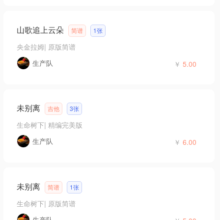
山歌追上云朵
简谱
1张
央金拉姆
|
原版简谱
生产队
￥
5.00
未别离
吉他
3张
生命树下
|
精编完美版
生产队
￥
6.00
未别离
简谱
1张
生命树下
|
原版简谱
生产队