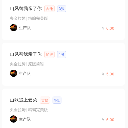
山风替我亲了你
吉他
3张
央金拉姆
|
精编完美版
生产队
￥
6.00
山风替我亲了你
简谱
1张
央金拉姆
|
原版简谱
生产队
￥
5.00
山歌追上云朵
吉他
3张
央金拉姆
|
精编完美版
生产队
￥
6.00