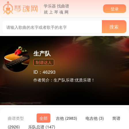
学乐器 找曲谱
登录
就 上 琴 魂 网
生产队
制谱达人
ID：46293
作者简介：
生产队乐谱:优质乐谱！
曲谱类型
全部
吉他 (2983)
电吉他 (3)
简谱
(2926)
乐队总谱 (147)