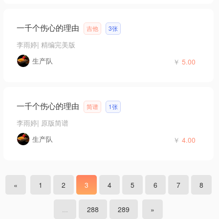
一千个伤心的理由
吉他
3张
李雨婷
|
精编完美版
生产队
￥
5.00
一千个伤心的理由
简谱
1张
李雨婷
|
原版简谱
生产队
￥
4.00
«
1
2
3
4
5
6
7
8
...
288
289
»