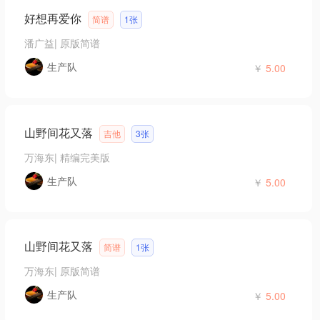
好想再爱你
简谱
1张
潘广益
|
原版简谱
生产队
￥
5.00
山野间花又落
吉他
3张
万海东
|
精编完美版
生产队
￥
5.00
山野间花又落
简谱
1张
万海东
|
原版简谱
生产队
￥
5.00