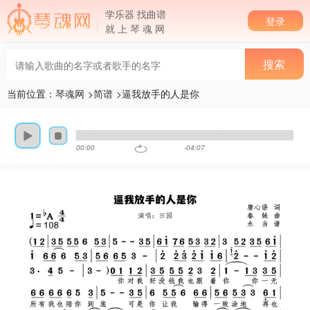
学乐器 找曲谱
登录
就 上 琴 魂 网
当前位置：
琴魂网
>
简谱
>逼我放手的人是你
00:00
-04:07