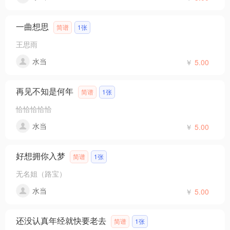
一曲想思
简谱
1张
王思雨
水当
￥
5.00
再见不知是何年
简谱
1张
恰恰恰恰恰
水当
￥
5.00
好想拥你入梦
简谱
1张
无名姐（路宝）
水当
￥
5.00
还没认真年经就快要老去
简谱
1张