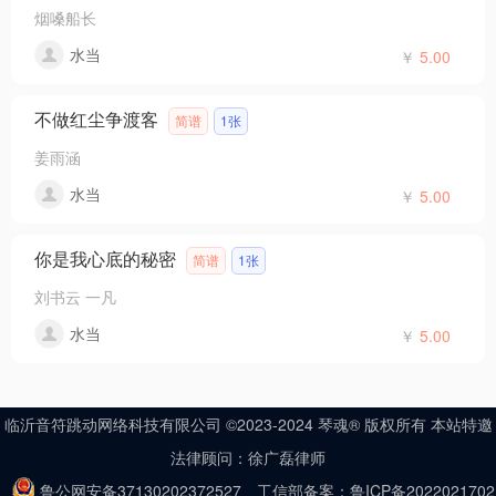
烟嗓船长
水当
￥
5.00
不做红尘争渡客
简谱
1张
姜雨涵
水当
￥
5.00
你是我心底的秘密
简谱
1张
刘书云 一凡
水当
￥
5.00
临沂音符跳动网络科技有限公司 ©2023-2024 琴魂® 版权所有 本站特邀
法律顾问：徐广磊律师
鲁公网安备37130202372527
工信部备案：鲁ICP备2022021702