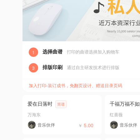
选择曲谱
打印的曲谱选择加入购物车
1
排版印刷
通过自主研发技术进行排版
3
加入打印-装订成书，免翻页设计、赠送目录页码
爱在日落时
千福万福不如
简谱
万海东
红蔷薇
音乐伙伴
5.00
音乐伙伴
￥