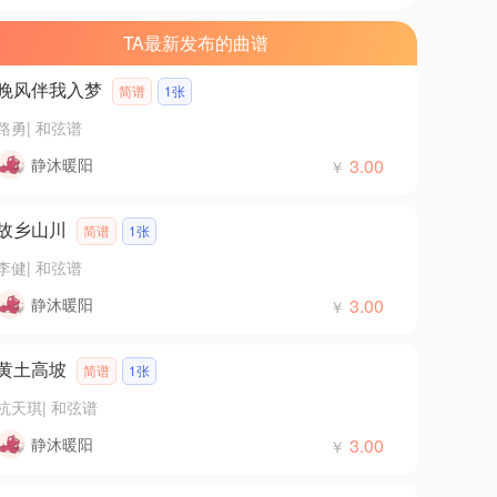
TA最新发布的曲谱
晚风伴我入梦
简谱
1张
路勇
|
和弦谱
静沐暖阳
3.00
￥
故乡山川
简谱
1张
李健
|
和弦谱
静沐暖阳
3.00
￥
黄土高坡
简谱
1张
杭天琪
|
和弦谱
静沐暖阳
3.00
￥