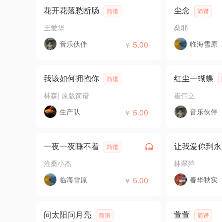
花开花落愁断肠
尘念
简谱
简谱
王爱华
桑耶
音乐伙伴
5.00
临海雪原
￥
我该如何拥抱你
红尘一蝴蝶
简谱
林森
|
原版简谱
崔伟立
生产队
5.00
音乐伙伴
￥
一夜一夜睡不着
让我爱你到永
简谱
沧桑小杰
林翠萍
临海雪原
5.00
春华秋实
￥
问太阳问月亮
萱萱
简谱
简谱