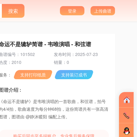
登录
上传曲谱
命运不是辘轳简谱 - 韦唯演唱 - 和弦谱
曲谱编号：101502
发布时间：2025-07-23
热度：2010
销量：0
服务：
支持打印纸质
支持装订成书
图谱介绍 :
《命运不是辘轳》是韦唯演唱的一首歌曲，和弦谱，拍号
为4/4拍，歌曲速度为每分钟68拍，这份简谱共有一张高清
图谱，图谱由 @静沐暖阳 编配上传。
购买后同步至多端账户，专业售后服务保障