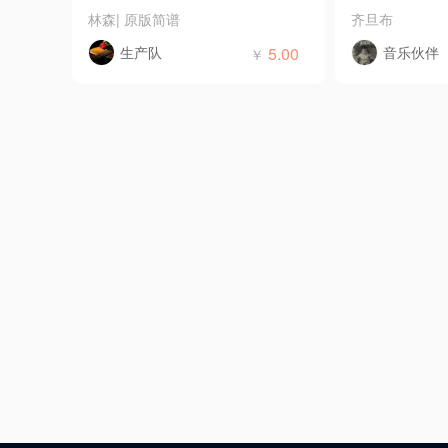
林森
|
原版简谱
齐旦布
生产队
5.00
音乐伙伴
￥