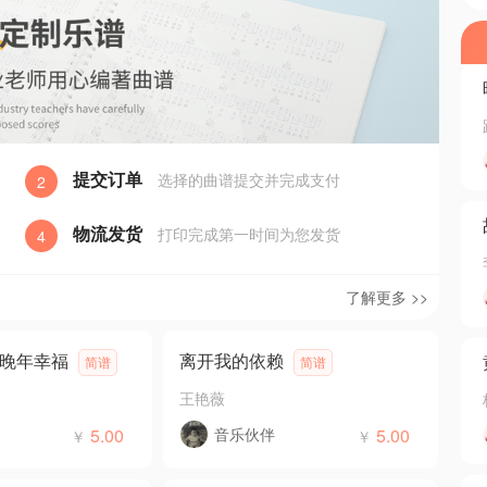
提交订单
选择的曲谱提交并完成支付
2
物流发货
打印完成第一时间为您发货
4
了解更多 >>
晚年幸福
离开我的依赖
简谱
简谱
王艳薇
5.00
音乐伙伴
5.00
￥
￥