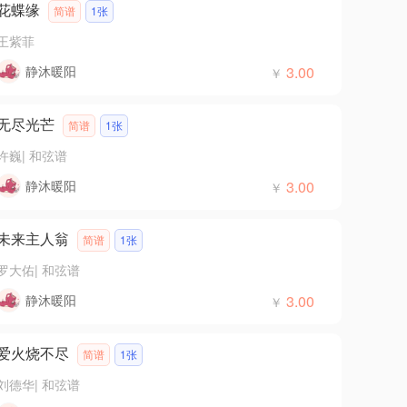
花蝶缘
简谱
1张
王紫菲
静沐暖阳
3.00
￥
无尽光芒
简谱
1张
许巍
|
和弦谱
静沐暖阳
3.00
￥
未来主人翁
简谱
1张
罗大佑
|
和弦谱
静沐暖阳
3.00
￥
爱火烧不尽
简谱
1张
刘德华
|
和弦谱