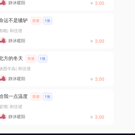
静沐暖阳
3.00
￥
命运不是辘轳
简谱
1张
韦唯
|
和弦谱
静沐暖阳
3.00
￥
北方的冬天
简谱
1张
陕西牛犇
|
和弦谱
静沐暖阳
3.00
￥
给我一点温度
简谱
1张
梁博
|
和弦谱
静沐暖阳
3.00
￥