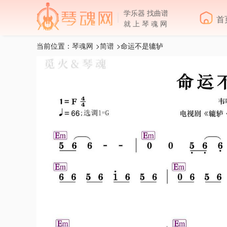
学乐器 找曲谱
首
就 上 琴 魂 网
当前位置：
琴魂网
>
简谱
>命运不是辘轳