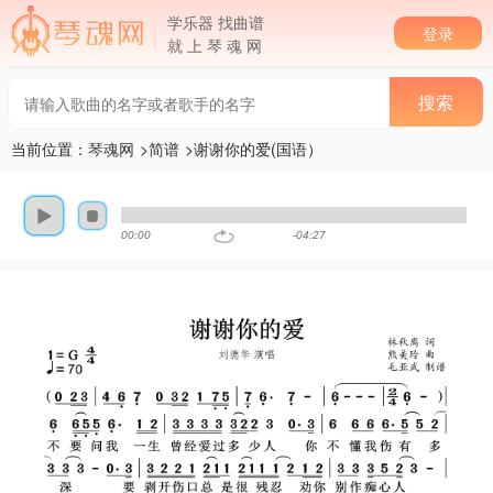
学乐器 找曲谱
登录
就 上 琴 魂 网
当前位置：
琴魂网
>
简谱
>谢谢你的爱(国语）
00:00
-04:27