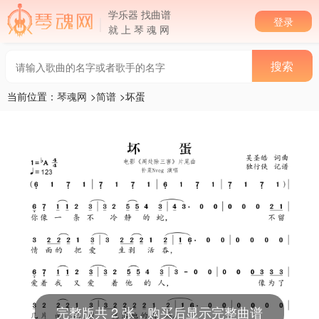
学乐器 找曲谱
登录
就 上 琴 魂 网
当前位置：
琴魂网
>
简谱
>坏蛋
完整版共 2 张，购买后显示完整曲谱