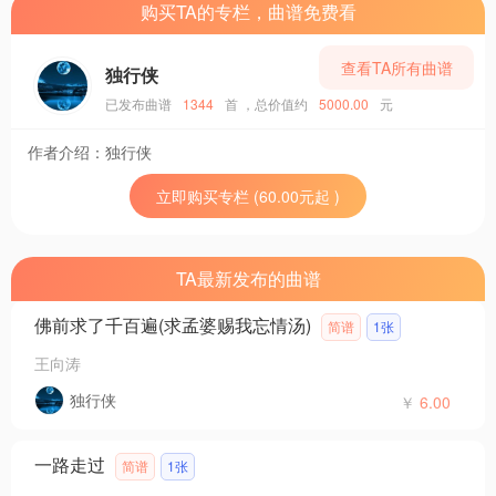
购买TA的专栏，曲谱免费看
查看TA所有曲谱
独行侠
已发布曲谱
1344
首
，总价值约
5000.00
元
作者介绍：
独行侠
立即购买专栏 (60.00元起 )
TA最新发布的曲谱
佛前求了千百遍(求孟婆赐我忘情汤)
简谱
1张
王向涛
独行侠
￥
6.00
一路走过
简谱
1张