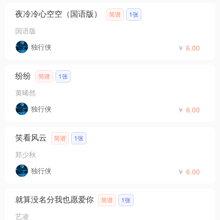
夜冷冷心空空（国语版）
简谱
1张
国语版
独行侠
￥
6.00
纷纷
简谱
1张
黄晞然
独行侠
￥
6.00
笑看风云
简谱
1张
郑少秋
独行侠
￥
6.00
就算没名分我也愿爱你
简谱
1张
艺凌